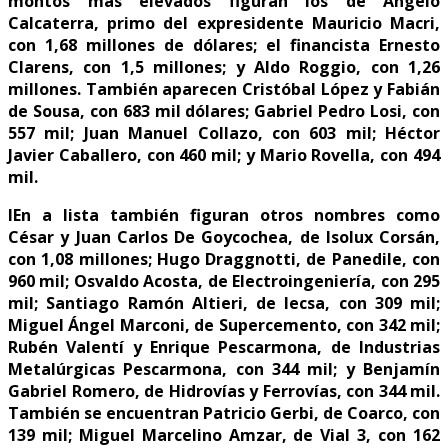
montos más elevados figuran los de Ángelo
Calcaterra, primo del expresidente Mauricio Macri,
con 1,68 millones de dólares; el financista Ernesto
Clarens, con 1,5 millones; y Aldo Roggio, con 1,26
millones. También aparecen Cristóbal López y Fabián
de Sousa, con 683 mil dólares; Gabriel Pedro Losi, con
557 mil; Juan Manuel Collazo, con 603 mil; Héctor
Javier Caballero, con 460 mil; y Mario Rovella, con 494
mil.
lEn a lista también figuran otros nombres como
César y Juan Carlos De Goycochea, de Isolux Corsán,
con 1,08 millones; Hugo Draggnotti, de Panedile, con
960 mil; Osvaldo Acosta, de Electroingeniería, con 295
mil; Santiago Ramón Altieri, de Iecsa, con 309 mil;
Miguel Ángel Marconi, de Supercemento, con 342 mil;
Rubén Valentí y Enrique Pescarmona, de Industrias
Metalúrgicas Pescarmona, con 344 mil; y Benjamín
Gabriel Romero, de Hidrovías y Ferrovías, con 344 mil.
También se encuentran Patricio Gerbi, de Coarco, con
139 mil; Miguel Marcelino Amzar, de Vial 3, con 162